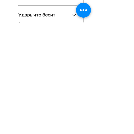
Ударь что бесит
.
1 задание
Наполнение
энергией!
.
1 задание
Зарядка-
перезарядка-прицел
.
1 задание
Показать еще