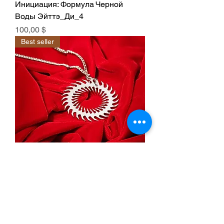
Инициация: Формула Черной
Воды Эйттэ_Ди_4
Цена
100,00 $
Best seller
Колесо преобразования
Цена
100,00 $