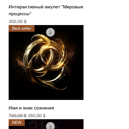
Интерактивный амулет "Мировые
процессы"
Цена
350,00 $
Best seller
Имя и знак сознания
Обычная цена
Цена со скидкой
700,00 $
350,00 $
NEW